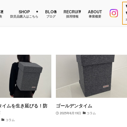
CE
SHOP
BLOG
RECRUIT
ABOUT
表
防災品購入はこちら
ブログ
採用情報
事業概要
タイムを生き延びる！防
ゴールデンタイム
！
2025年6月19日
コラム
コラム